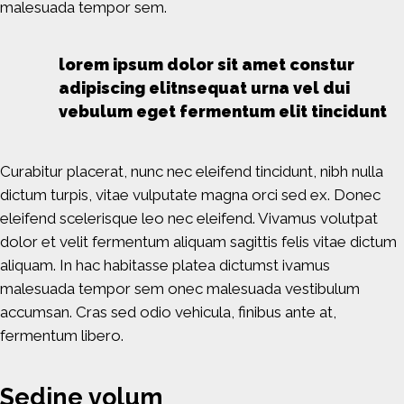
malesuada tempor sem.
lorem ipsum dolor sit amet constur
adipiscing elitnsequat urna vel dui
vebulum eget fermentum elit tincidunt
Curabitur placerat, nunc nec eleifend tincidunt, nibh nulla
dictum turpis, vitae vulputate magna orci sed ex. Donec
eleifend scelerisque leo nec eleifend. Vivamus volutpat
dolor et velit fermentum aliquam sagittis felis vitae dictum
aliquam. In hac habitasse platea dictumst ivamus
malesuada tempor sem onec malesuada vestibulum
accumsan. Cras sed odio vehicula, finibus ante at,
fermentum libero.
S
e
d
i
n
e
v
o
l
u
m