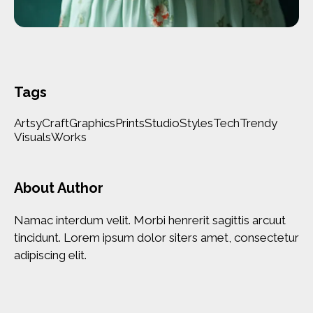
Tags
Artsy
Craft
Graphics
Prints
Studio
Styles
Tech
Trendy
Visuals
Works
About Author
Namac interdum velit. Morbi henrerit sagittis arcuut
tincidunt. Lorem ipsum dolor siters amet, consectetur
adipiscing elit.