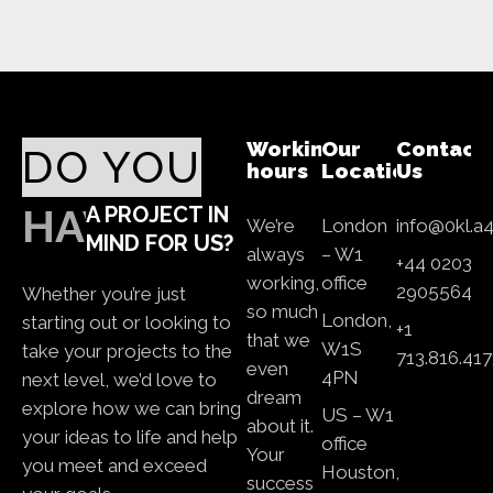
Working
Our
Contact
DO YOU
hours
Location
Us
HAVE
A PROJECT IN
We’re
London
info@0kl.a
MIND FOR US?
always
– W1
+44 0203
working,
office
2905564
Whether you’re just
so much
London,
starting out or looking to
+1
that we
W1S
take your projects to the
713.816.417
even
4PN
next level, we’d love to
dream
explore how we can bring
US – W1
about it.
your ideas to life and help
office
Your
you meet and exceed
Houston,
success