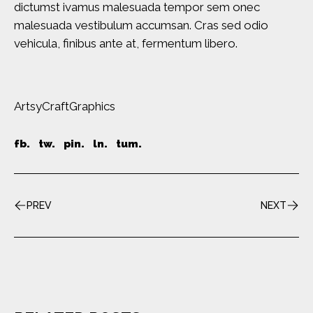
dictumst ivamus malesuada tempor sem onec
malesuada vestibulum accumsan. Cras sed odio
vehicula, finibus ante at, fermentum libero.
Artsy
Craft
Graphics
fb.
tw.
pin.
ln.
tum.
PREV
NEXT